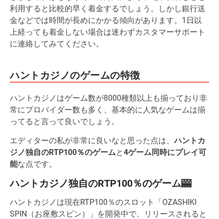
利用すると比較的早く着金するでしょう。しかし銀行送
金などでは時間が長めにかかる傾向があります。1日以
上経っても着金しない場合は迷わずカスタマーサポート
に連絡してみてください。
ハントカジノのゲームの特徴
ハントカジノはゲーム数が8000種類以上も揃っており非
常にプロバイダー数も多く、基本的に人気なゲームは揃
ってると言って良いでしょう。
エディターの私が非常に良いなと思った点は、
ハントカ
ジノ独自のRTP100％のゲーム
と
4ゲーム同時にプレイ可
能
な点です。
ハントカジノ独自のRTP100％のゲーム🎰
ハントカジノは現在RTP100％のスロット「OZASHIKI
SPIN（お座敷スピン）」を開発中で、リリースされると