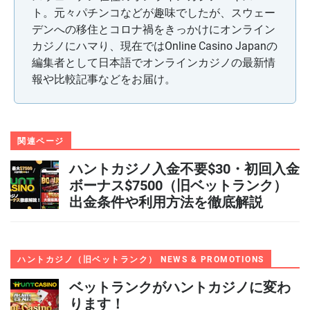
ト。元々パチンコなどが趣味でしたが、スウェー
デンへの移住とコロナ禍をきっかけにオンライン
カジノにハマり、現在ではOnline Casino Japanの
編集者として日本語でオンラインカジノの最新情
報や比較記事などをお届け。
関連ページ
ハントカジノ入金不要$30・初回入金
ボーナス$7500（旧ベットランク）
出金条件や利用方法を徹底解説
ハントカジノ（旧ベットランク） NEWS & PROMOTIONS
ベットランクがハントカジノに変わ
ります！