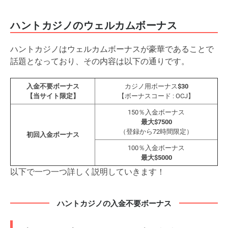
ハントカジノのウェルカムボーナス
ハントカジノはウェルカムボーナスが豪華であることで
話題となっており、その内容は以下の通りです。
入金不要ボーナス
カジノ用ボーナス
$30
【当サイト限定】
【ボーナスコード : OCJ】
150％入金ボーナス
最大
$7500
（登録から72時間限定）
初回入金ボーナス
100％入金ボーナス
最
大
$5000
以下で一つ一つ詳しく説明していきます！
ハントカジノの入金不要ボーナス