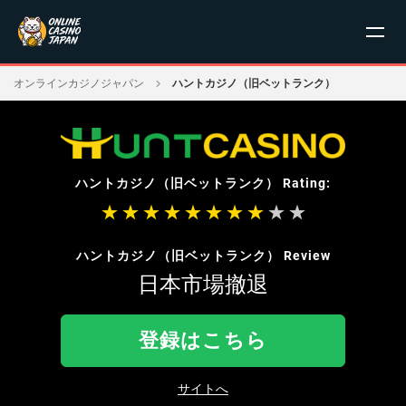
オンラインカジノジャパン
ハントカジノ（旧ベットランク）
ハントカジノ（旧ベットランク） Rating:
★
★
★
★
★
★
★
★
★
★
ハントカジノ（旧ベットランク） Review
日本市場撤退
登録はこちら
サイトへ