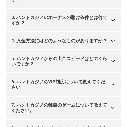
3. ハントカジノのボーナスの賭け条件とは何で
すか？
4. 入金方法にはどのようなものがありますか？
5. ハントカジノからの出金スピードはどのくら
いですか？
6. ハントカジノのVIP制度について教えてくだ
さい。
7. ハントカジノの独自のゲームについて教えて
ください。