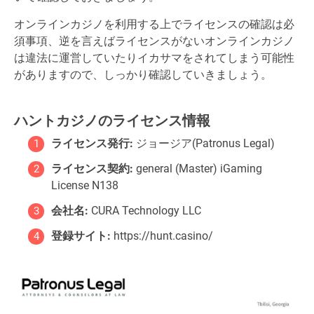
オンラインカジノを利用する上でライセンスの確認は必
須事項、逆を言えばライセンスがないオンラインカジノ
は違法に運営していたりイカサマをされてしまう可能性
がありますので、しっかり確認していきましょう。
ハントカジノのライセンス情報
ライセンス発行:
ジョージア(Patronus Legal)
ライセンス契約:
general (Master) iGaming
License N138
会社名:
CURA Technology LLC
登録サイト:
https://hunt.casino/