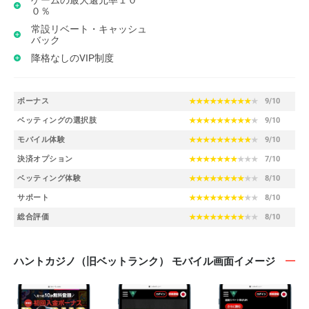
０％
常設リベート・キャッシュ
バック
降格なしのVIP制度
ボーナス
9/10
★
★
★
★
★
★
★
★
★
★
ベッティングの選択肢
9/10
★
★
★
★
★
★
★
★
★
★
モバイル体験
9/10
★
★
★
★
★
★
★
★
★
★
決済オプション
7/10
★
★
★
★
★
★
★
★
★
★
ベッティング体験
8/10
★
★
★
★
★
★
★
★
★
★
サポート
8/10
★
★
★
★
★
★
★
★
★
★
総合評価
8/10
★
★
★
★
★
★
★
★
★
★
ハントカジノ（旧ベットランク） モバイル画面イメージ