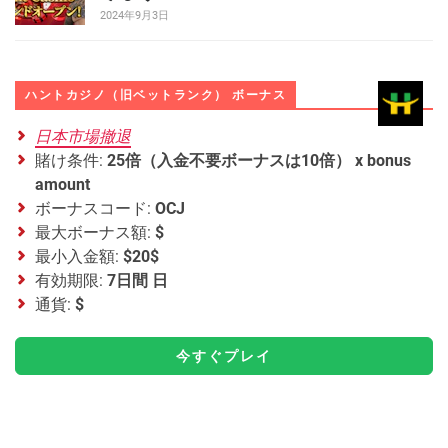
2024年9月3日
ハントカジノ（旧ベットランク） ボーナス
日本市場撤退
賭け条件:
25倍（入金不要ボーナスは10倍） x bonus
amount
ボーナスコード:
OCJ
最大ボーナス額:
$
最小入金額:
$20$
有効期限:
7日間 日
通貨:
$
今すぐプレイ