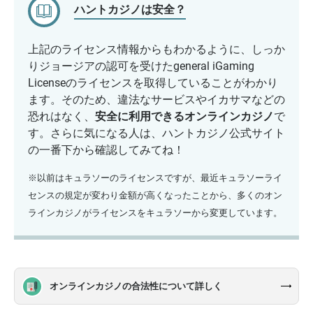
ハントカジノは安全？
上記のライセンス情報からもわかるように、しっか
りジョージアの認可を受けたgeneral iGaming
Licenseのライセンスを取得していることがわかり
ます。そのため、違法なサービスやイカサマなどの
恐れはなく、
安全に利用できるオンラインカジノ
で
す。さらに気になる人は、ハントカジノ公式サイト
の一番下から確認してみてね！
※以前はキュラソーのライセンスですが、最近キュラソーライ
センスの規定が変わり金額が高くなったことから、多くのオン
ラインカジノがライセンスをキュラソーから変更しています。
オンラインカジノの合法性について詳しく