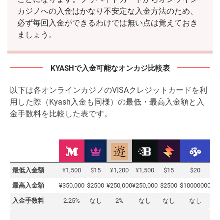
カジノへの入金はかなり不安定な入金方法のため、
必ず毎回入金ができるわけでは無い点は覚えておき
ましょう。
KYASHで入金可能なオンカジ比較表
以下は各オンラインカジノのVISAクレジットカードを利
用した際（Kyash入金も同様）の最低・最高入金額と入
金手数料を比較した表です。
最低入金額
¥1,500
$15
¥1,200
¥1,500
$15
$20
$
最高入金額
¥350,000
$2500
¥250,000
¥250,000
$2500
$10000000
$4
入金手数料
2.25%
なし
2%
なし
なし
なし
2