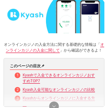
オンラインカジノの入金方法に関する基礎的な情報は「
オ
ンラインカジノの入金に関して
」から確認ができるよ！
このページの目次📌
Kyashで入金できるオンラインカジノおす
すめTOP7
Kyash入金可能なオンラインカジノの比較
Kyashからオンラインカジノに入金する方
法