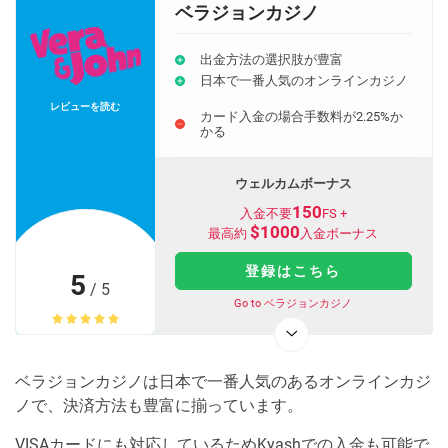
ベラジョンカジノ
出金方法の選択肢が豊富
日本で一番人気のオンラインカジノ
レビューを読む
カード入金の場合手数料が2.25%か
かる
ウェルカムボーナス
150
入金不要
FS +
$1000
最高約
入金ボーナス
登録はこちら
5
/ 5
Go to ベラジョンカジノ
ベラジョンカジノは日本で一番人気のあるオンラインカジ
ノで、決済方法も豊富に揃っています。
VISAカードにも対応しているためKyashでの入金も可能で