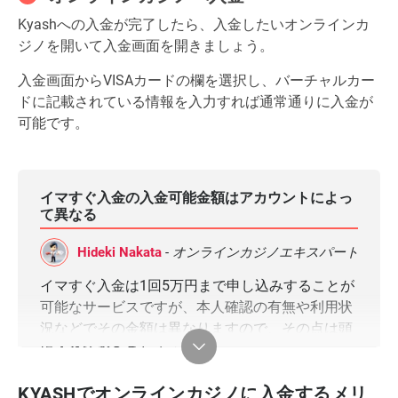
Kyashへの入金が完了したら、入金したいオンラインカ
ジノを開いて入金画面を開きましょう。
入金画面からVISAカードの欄を選択し、バーチャルカー
ドに記載されている情報を入力すれば通常通りに入金が
可能です。
イマすぐ入金の入金可能金額はアカウントによっ
て異なる
Hideki Nakata
-
オンラインカジノエキスパート（Online Ca
イマすぐ入金は1回5万円まで申し込みすることが
可能なサービスですが、本人確認の有無や利用状
況などでその金額は異なりますので、その点は頭
に入れておきましょう！
KYASHでオンラインカジノに入金するメリ