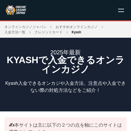
オンラインカジノジャパン
おすすめオンラインカジノ
入金方法一覧
クレジットカード
Kyash
2025年最新
KYASHで入金できるオンラ
インカジノ
Kyash入金できるオンカジや入金方法、注意点や入金でき
ない際の対処方法などをご紹介！
✍️
本サイトは主に以下の２つの点を軸にこのサイトは