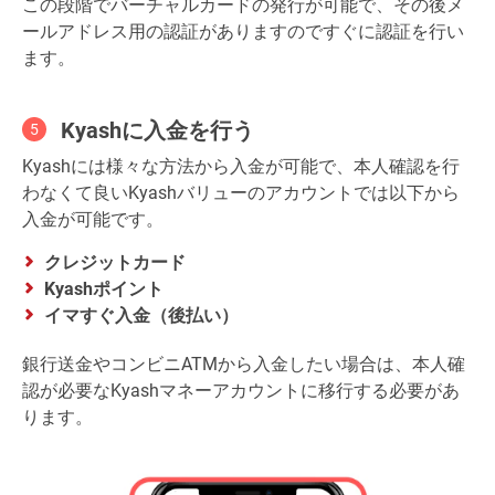
この段階でバーチャルカードの発行が可能で、その後メ
ールアドレス用の認証がありますのですぐに認証を行い
ます。
Kyashに入金を行う
5
Kyashには様々な方法から入金が可能で、本人確認を行
わなくて良いKyashバリューのアカウントでは以下から
入金が可能です。
クレジットカード
Kyashポイント
イマすぐ入金（後払い）
銀行送金やコンビニATMから入金したい場合は、本人確
認が必要なKyashマネーアカウントに移行する必要があ
ります。