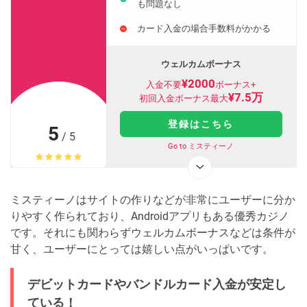
も問題なし
カード入金の場合手数料がかかる
ウェルカムボーナス
¥2000
入金不要
ボーナス+
¥7.5万
初回入金ボーナス最大
登録はこちら
5
/ 5
Go to ミスティーノ
ミスティーノはサイトの作りなどが非常にユーザーに分か
りやすく作られており、Androidアプリもある優秀カジノ
です。それにも関わらずウェルカムボーナスなどは条件が
甘く、ユーザーにとっては嬉しい点がいっぱいです。
デビットカードやバンドルカード入金が安定し
ている！