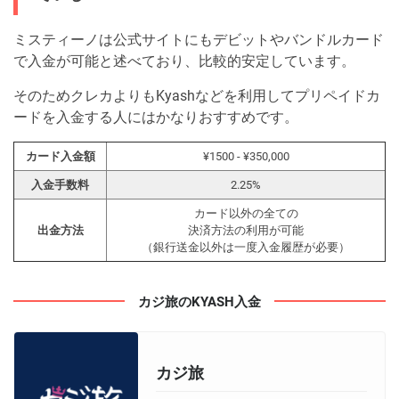
ミスティーノは公式サイトにもデビットやバンドルカード
で入金が可能と述べており、比較的安定しています。
そのためクレカよりもKyashなどを利用してプリペイドカ
ードを入金する人にはかなりおすすめです。
カード入金額
¥1500 - ¥350,000
入金手数料
2.25%
カード以外の全ての
出金方法
決済方法の利用が可能
（銀行送金以外は一度入金履歴が必要）
カジ旅のKYASH入金
カジ旅