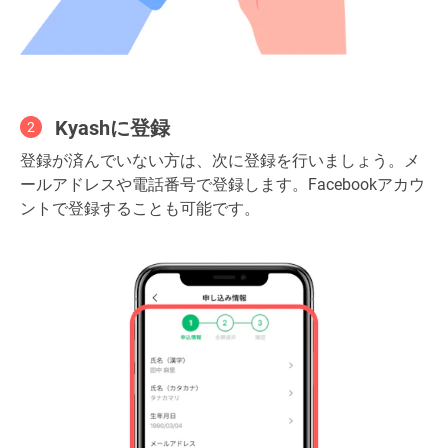
Kyashに登録
2
登録が済んでいない方は、次に登録を行いましょう。メ
ールアドレスや電話番号で登録します。Facebookアカウ
ントで登録することも可能です。