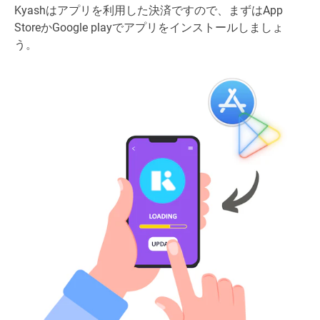
Kyashはアプリを利用した決済ですので、まずはApp
StoreかGoogle playでアプリをインストールしましょ
う。