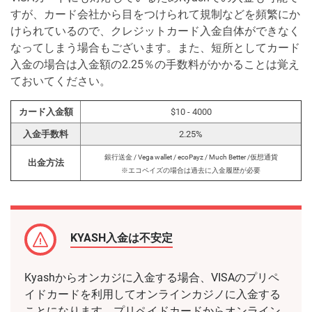
すが、カード会社から目をつけられて規制などを頻繁にか
けられているので、クレジットカード入金自体ができなく
なってしまう場合もございます。また、短所としてカード
入金の場合は入金額の2.25％の手数料がかかることは覚え
ておいてください。
カード入金額
$10 - 4000
入金手数料
2.25%
銀行送金 / Vega wallet / ecoPayz / Much Better /仮想通貨
出金方法
※エコペイズの場合は過去に入金履歴が必要
KYASH入金は不安定
Kyashからオンカジに入金する場合、VISAのプリペ
イドカードを利用してオンラインカジノに入金する
ことになります。プリペイドカードからオンライン