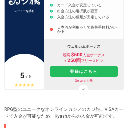
カード入金が安定している
出金方法の選択肢が豊富
レビューを読む
入金方法の種類が安定している
日本円が利用不可で為替手数料がか
かる
ウェルカムボーナス
$500
最高
入金ボーナス
250回
+
フリースピン
登録はこちら
5
/ 5
Go to カジ旅
RPG型のユニークなオンラインカジノのカジ旅。VISAカー
ドで入金が可能なため、Kyashからの入金が可能です。