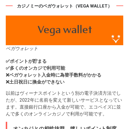
カジノミーのベガウォレット（VEGA WALLET）
ベガウォレット
✅ポイントが貯まる
✅多くのオンカジで利用可能
❌ベガウォレット入金時に為替手数料がかかる
❌土日祝日に換金ができない
以前はヴィーナスポイントという別の電子決済方法でし
たが、2022年に名前を変えて新しいサービスとなってい
ます。直接銀行口座から入金が可能で、エコペイズに並
んで多くのオンラインカジノで利用が可能です。
オンカジとの相性抜群、嬉しいポイント制度