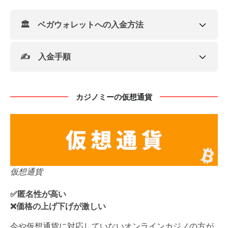
🏛️ ベガウォレットへの入金方法
✍️ 入金手順
カジノミーの仮想通貨
仮想通貨
✅匿名性が高い
❌価格の上げ下げが激しい
今や仮想通貨に対応していないオンラインカジノの方が