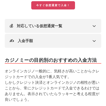
今すぐ仮想通貨で入金！
💰 対応している仮想通貨一覧
✍️ 入金手順
カジノミーの目的別のおすすめの入金方法
オンラインカジノ一般的に、気軽さが高いことからクレ
ジットカードでの入金が1番人気です。
しかしクレジット決済とオンラインカジノの相性が悪い
ことから、常にクレジットカードで入金できるわけでは
ありません。表示されていたらラッキーと考える程度が
良いでしょう。