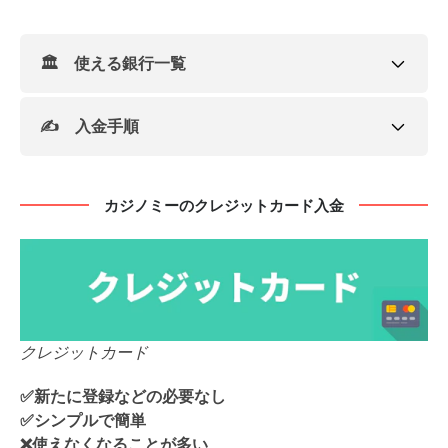
🏛️ 使える銀行一覧
✍️ 入金手順
カジノミーのクレジットカード入金
クレジットカード
✅新たに登録などの必要なし
✅シンプルで簡単
❌使えなくなることが多い