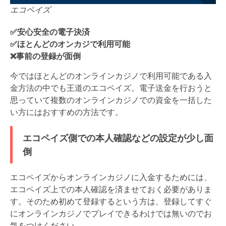
エコペイズ
✅安心安全の電子決済
✅ほとんどのオンカジで利用可能
❌事前の登録が面倒
今ではほとんどのオンラインカジノで利用可能である入
金方法の中でも王道のエコペイズ。電子送金を行おうと
思っていて複数のオンラインカジノでの資金を一括した
い方にはおすすめの方法です。
エコペイズ側での本人確認などの設定が少し面
倒
エコペイズからオンラインカジノに入金するためには、
エコペイズ上での本人確認を済ませておく必要がありま
す。そのため初めて登録するという方は、登録してすぐ
にオンラインカジノでプレイできるわけでは無いのでお
気をつけください。