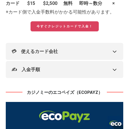
カード
$15
$2,500
無料
即時～数分
×
※カード側で入金手数料がかかる可能性があります。
今すぐクレジットカードで入金！
💳 使えるカード会社
✍️ 入金手順
カジノミーのエコペイズ（ECOPAYZ）