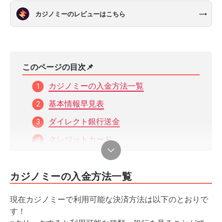
カジノミーのレビューはこちら
このページの目次📌
カジノミーの入金方法一覧
基本情報早見表
ダイレクト銀行送金
クレジットカード
エコペイズ（ecoPayz）
カジノミーの入金方法一覧
ベガウォレット（Vega wallet）
仮想通貨
現在カジノミーで利用可能な決済方法は以下のとおりで
目的別のおすすめの入金方法
す！