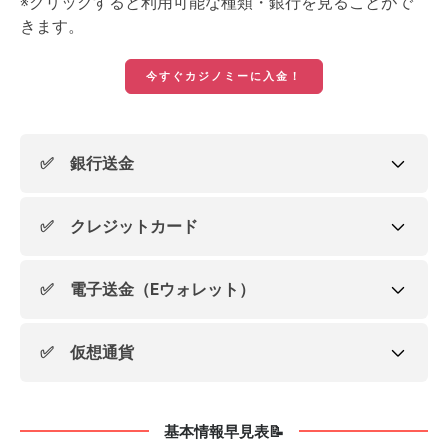
※クリックすると利用可能な種類・銀行を見ることがで
入金ボーナスについて
きます。
入金にかかる時間について
今すぐカジノミーに入金！
まとめ
その他おすすめオンラインカジノ
✅ 銀行送金
✅ クレジットカード
✅ 電子送金（Eウォレット）
✅ 仮想通貨
基本情報早見表📝