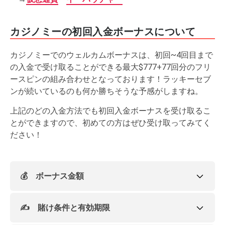
カジノミーの初回入金ボーナスについて
カジノミーでのウェルカムボーナスは、初回~4回目まで
の入金で受け取ることができる最大$777+77回分のフリ
ースピンの組み合わせとなっております！ラッキーセブ
ンが続いているのも何か勝ちそうな予感がしますね。
上記のどの入金方法でも初回入金ボーナスを受け取るこ
とができますので、初めての方はぜひ受け取ってみてく
ださい！
💰 ボーナス金額
✍️ 賭け条件と有効期限