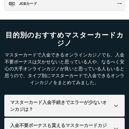
JCBカード
目的別のおすすめマスターカードカ
ジノ
マスターカードで入金できるオンラインカジノでも、入金
不要ボーナスは欠かせないと思っている人や、なるべく安
心の大手オンラインカジノが良いと思っている人もいると
思うので、タイプ別にマスターカードで入金できるオンラ
インカジノをまとめてみました。
マスターカード入金手続きでエラーが少ないオ
ンカジは？
入金不要ボーナスも貰えるマスターカードカジ