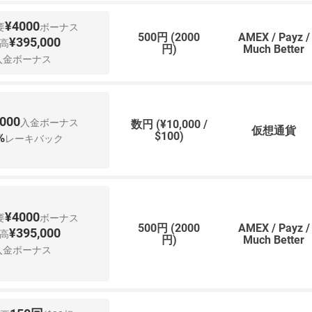
¥4000
要
ボーナス
500円 (2000
AMEX / Payz /
¥395,000
最高
円)
Much Better
入金ボーナス
000
入金ボーナス
数円 (¥10,000 /
仮想通貨
$100)
%
レーキバック
¥4000
要
ボーナス
500円 (2000
AMEX / Payz /
¥395,000
最高
円)
Much Better
入金ボーナス