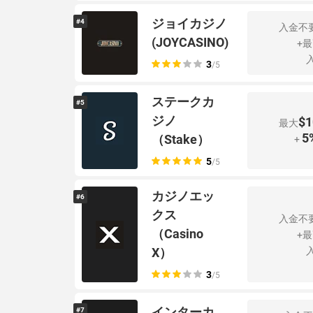
ジョイカジノ
#4
入金不
(JOYCASINO)
+
3
/5
ステークカ
#5
ジノ
$1
最大
5
（Stake）
+
5
/5
カジノエッ
#6
クス
入金不
（Casino
+
X）
3
/5
インターカ
#7