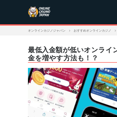
オンラインカジノジャパン
おすすめオンラインカジノ
最低入金額が低いオンライン
金を増やす方法も！？