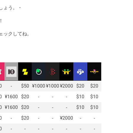
しょう。・
！
ェックしてね。
0
-
$50
¥1000
¥1000
¥2000
$20
$20
0
¥1600
$20
-
-
-
$10
$10
0
¥1600
$20
-
-
-
$10
$10
0
-
$20
-
-
¥2000
-
-
0
-
-
-
-
-
-
-