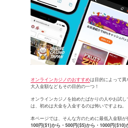
オンラインカジノのおすすめ
は目的によって異
大入金額などもその目的の一つ！
オンラインカジノを始めたばかりの人やお試し
は、初めは大金を入金するのは怖いですよね。
本ページでは、そんな方のために最低入金額が
100円($1)から・500円($5)から・1000円($