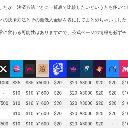
したが、決済方法ごとに一覧表で比較したいという方も多いで
ノの決済方法とその最低入金額を表にしてまとめちゃいました
常に変わる可能性はありますので、公式ページの情報を必ずチ
1000
$35
$35
¥5000
$20
$20
¥3000
$20
$20
$1
-
$10
$10
¥1600
$20
$20
¥3000
$20
$20
$1
¥500
$10
$10
¥1600
$20
$20
¥3000
$20
$20
$1
-
$10
$10
¥1600
$20
$20
¥3000
$20
$20
$1
¥500
$10
$10
¥1600
$20
$20
¥3000
$20
-
$1