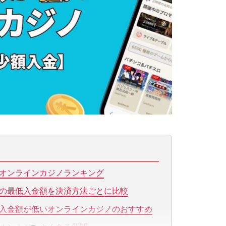
オンラインカジノランキング
の最低入金額を決済方法ごとに比較
入金額が低いオンラインカジノのおすすめ