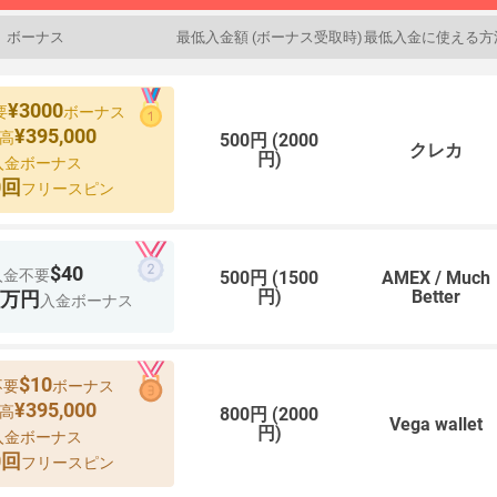
ボーナス
最低入金額 (ボーナス受取時)
最低入金に使える方
¥3000
要
ボーナス
¥395,000
最高
500円 (2000
クレカ
円)
入金ボーナス
0回
フリースピン
$40
入金不要
500円 (1500
AMEX / Much
円)
Better
0万円
入金ボーナス
$10
不要
ボーナス
¥395,000
最高
800円 (2000
Vega wallet
円)
入金ボーナス
0回
フリースピン