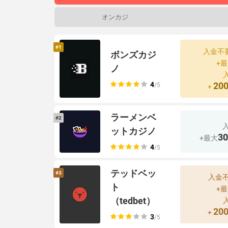
オンカジ
#1
入金不
ボンズカジ
+
ノ
4
20
/5
+
ラーメンベ
#2
ットカジノ
3
+最大
4
/5
テッドベッ
#3
入金
ト
+
（tedbet）
20
+
3
/5