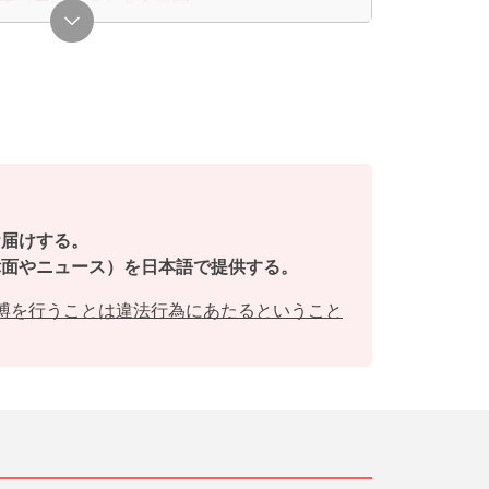
オンカジ よくある質問
ら入金可能なオンカジ
ら入金可能なオンカジ
）から入金可能なオンカジ
を少額でも楽しむ方法
で少額から稼ぐ方法
た際に注意すること
お届けする。
律面やニュース）を日本語で提供する。
博を行うことは違法行為にあたるということ