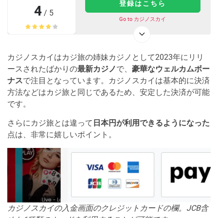
登録はこちら
4
/ 5
Go to カジノスカイ
カジノスカイはカジ旅の姉妹カジノとして2023年にリリ
ースされたばかりの
最新カジノ
で、
豪華なウェルカムボー
ナス
で注目となっています。カジノスカイは基本的に決済
方法などはカジ旅と同じであるため、安定した決済が可能
です。
さらにカジ旅とは違って
日本円が利用できるようになった
点は、非常に嬉しいポイント。
カジノスカイの入金画面のクレジットカードの欄。JCB含