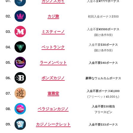
01.
カジノスカイ
入金不要
¥7777ボーナス
02.
カジ旅
初回入金ボーナス$500
入金不要
¥3500ボーナス
03.
ミスティーノ
(賭け条件5倍)
入金不要
$30ボーナス
04.
ベットランク
(賭け条件5倍)
05.
ラーメンベット
入金不要$40ボーナス
06.
ボンズカジノ
豪華なウェルカムボーナス
入金不要ボーナス¥3,000
07.
遊雅堂
(フリーベット¥3,000も)
入金不要$30相当
08.
ベラジョンカジノ
フリースピン
09.
カジノシークレット
入金不要$33ボーナス