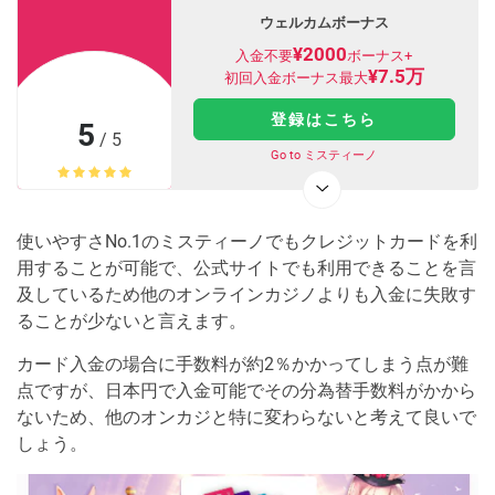
ウェルカムボーナス
¥2000
入金不要
ボーナス+
¥7.5万
初回入金ボーナス最大
登録はこちら
5
/ 5
Go to ミスティーノ
使いやすさNo.1のミスティーノでもクレジットカードを利
用することが可能で、公式サイトでも利用できることを言
及しているため他のオンラインカジノよりも入金に失敗す
ることが少ないと言えます。
カード入金の場合に手数料が約2％かかってしまう点が難
点ですが、日本円で入金可能でその分為替手数料がかから
ないため、他のオンカジと特に変わらないと考えて良いで
しょう。