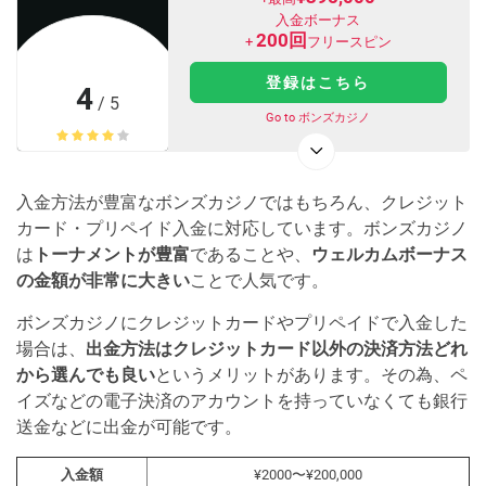
入金ボーナス
200回
+
フリースピン
登録はこちら
4
/ 5
Go to ボンズカジノ
入金方法が豊富なボンズカジノではもちろん、クレジット
カード・プリペイド入金に対応しています。ボンズカジノ
は
トーナメントが豊富
であることや、
ウェルカムボーナス
の金額が非常に大きい
ことで人気です。
ボンズカジノにクレジットカードやプリペイドで入金した
場合は、
出金方法はクレジットカード以外の決済方法どれ
から選んでも良い
というメリットがあります。その為、ペ
イズなどの電子決済のアカウントを持っていなくても銀行
送金などに出金が可能です。
入金額
¥2000〜¥200,000