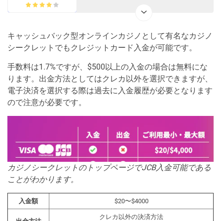
キャッシュバック型オンラインカジノとして有名なカジノ
シークレットでもクレジットカード入金が可能です。
手数料は1.7%ですが、$500以上の入金の場合は無料にな
ります。出金方法としてはクレカ以外を選択できますが、
電子決済を選択する際は過去に入金履歴が必要となります
ので注意が必要です。
カジノシークレットのトップページでJCB入金可能である
ことがわかります。
入金額
$20〜$4000
クレカ以外の決済方法