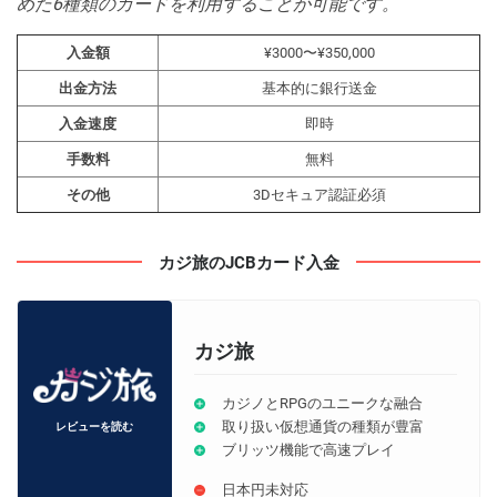
めた6種類のカードを利用することが可能です。
入金額
¥3000〜¥350,000
出金方法
基本的に銀行送金
入金速度
即時
手数料
無料
その他
3Dセキュア認証必須
カジ旅のJCBカード入金
カジ旅
カジノとRPGのユニークな融合
取り扱い仮想通貨の種類が豊富
レビューを読む
ブリッツ機能で高速プレイ
日本円未対応