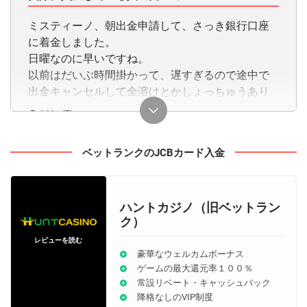
ミスティーノ、朝出金申請して、さっき銀行口座
に着金しました。
日曜なのに早いですね。
以前はだいぶ時間掛かって、遅すぎるので途中で
出金キャンセルして全溶けとかしょっちゅうあり
ました😂
クレカ入金も幅広くできるので、助かりますね。
— タクマ (@takuma__38)
July 9, 2023
ベットランクのJCBカード入金
ミスティーノ無事に出金完了！！
クレカで入金した場合の為替レートがバカ高かっ
たから出金時もバカ安くなるかと思いきやほぼ、
ハントカジノ（旧ベットラン
ク）
為替レート通りやった。
レビューを読む
ありがて〜〜。
豪華なウェルカムボーナス
ゲームの最大還元率１００％
— SUKIMAAA1766 (@SKIMAAA1766)
August 9, 2023
常設リベート・キャッシュバック
降格なしのVIP制度
ベラジョンやミスティーノはすぐにクレカ入金で