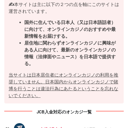
✍️
本サイトは主に以下の２つの点を軸にこのサイトは
運営されています。
国外に住んでいる日本人（又は日本語話者）
に向けて、オンラインカジノのおすすめや最
新情報をお届けする。
居住地に関わらずオンラインカジノに興味が
ある人に向けて、最新のオンラインカジノの
情報（法律面やニュース）を日本語で提供す
る。
当サイトは日本居住者にオンラインカジノの利用を推
奨していません。日本国内からオンラインカジノで賭
博を行うことは違法行為にあたるということを忘れな
いでください。
JCB入金対応のオンカジ一覧