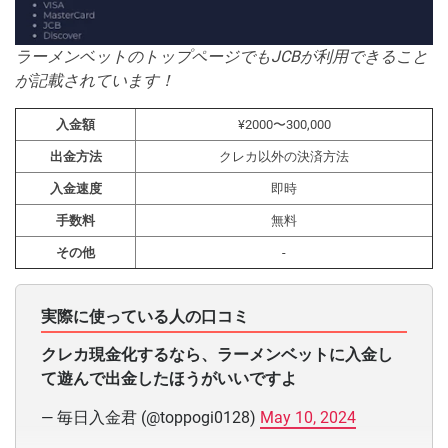
ラーメンベットのトップページでもJCBが利用できること
が記載されています！
入金額
¥2000〜300,000
出金方法
クレカ以外の決済方法
入金速度
即時
手数料
無料
その他
-
実際に使っている人の口コミ
クレカ現金化するなら、ラーメンベットに入金し
て遊んで出金したほうがいいですよ
— 毎日入金君 (@toppogi0128)
May 10, 2024