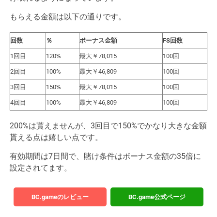
もらえる金額は以下の通りです。
回数
％
ボーナス金額
FS回数
1回目
120%
最大￥78,015
100回
2回目
100%
最大￥46,809
100回
3回目
150%
最大￥78,015
100回
4回目
100%
最大￥46,809
100回
200%は貰えませんが、3回目で150%でかなり大きな金額
貰える点は嬉しい点です。
有効期間は7日間で、賭け条件はボーナス金額の35倍に
設定されてます。
BC.gameのレビュー
BC.game公式ページ