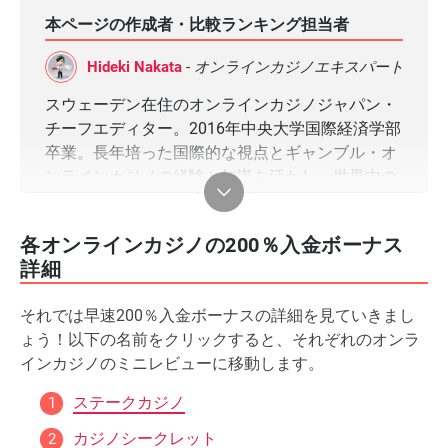
本ページの作成者・比較ランキング担当者
Hideki Nakata
-
オンラインカジノエキスパート（Online Ca
スウェーデン在住のオンラインカジノジャパン・
チーフエディター。2016年中央大学国際経済学部
卒業。長年培った国際的な視点とギャンブル・オ
ンラインカジノの経験と知識を活かし、世界中の
オンラインカジノの比較・検証、そして目的別の
おすすめの最新情報を日本ユーザーにお届けして
各オンラインカジノの200％入金ボーナス
います。
詳細
それでは早速200％入金ボーナスの詳細を見ていきまし
ょう！以下の名前をクリックすると、それぞれのオンラ
インカジノのミニレビューに移動します。
ステークカジノ
カジノシークレット