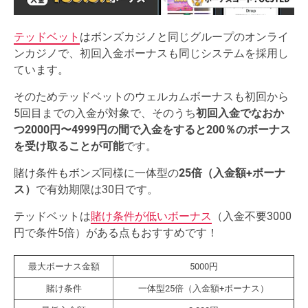
テッドベット
はボンズカジノと同じグループのオンライ
ンカジノで、初回入金ボーナスも同じシステムを採用し
ています。
そのためテッドベットのウェルカムボーナスも初回から
5回目までの入金が対象で、そのうち
初回入金でなおか
つ2000円〜4999円の間で入金をすると200％のボーナス
を受け取ることが可能
です。
賭け条件もボンズ同様に一体型の
25倍（入金額+ボーナ
ス）
で有効期限は30日です。
テッドベットは
賭け条件が低いボーナス
（入金不要3000
円で条件5倍）がある点もおすすめです！
最大ボーナス金額
5000円
賭け条件
一体型25倍（入金額+ボーナス）