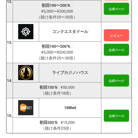
12.
初回100〜200％
:
公式ページ
¥5,000〜¥200,000
（賭け条件25〜30倍）
コンクエスタドール
レビュー
13.
初回100〜200％
:
公式ページ
¥5,000〜¥200,000
（賭け条件25〜30倍）
ライブカジノハウス
14.
公式ページ
初回150％
: ¥50,000
（賭け条件18倍）
188bet
15.
公式ページ
初回200％
: ¥15,000
（賭け条件25倍）