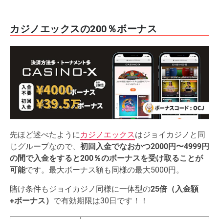
カジノエックスの200％ボーナス
先ほど述べたように
カジノエックス
はジョイカジノと同
じグループなので、
初回入金でなおかつ2000円〜4999円
の間で入金をすると200％のボーナスを受け取ることが
可能
です。最大ボーナス額も同様の最大5000円。
賭け条件もジョイカジノ同様に一体型の
25倍（入金額
+ボーナス）
で有効期限は30日です！！