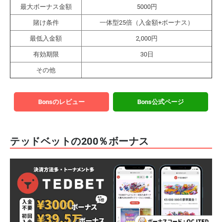
最大ボーナス金額
5000円
賭け条件
一体型25倍（入金額+ボーナス）
最低入金額
2,000円
有効期限
30日
その他
Bonsのレビュー
Bons公式ページ
テッドベットの200％ボーナス