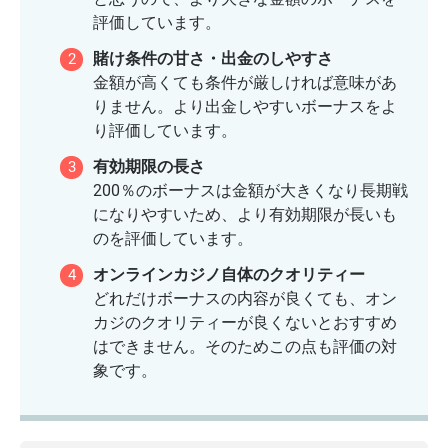
評価しています。
賭け条件の甘さ・出金のしやすさ
金額が高くても条件が厳しければ意味があ
りません。より出金しやすいボーナスをよ
り評価しています。
有効期限の長さ
200％のボーナスは金額が大きくなり長期戦
になりやすいため、より有効期限が長いも
のを評価しています。
オンラインカジノ自体のクオリティー
どれだけボーナスの内容が良くても、オン
カジのクオリティーが良くないとおすすめ
はできません。そのためこの点も評価の対
象です。