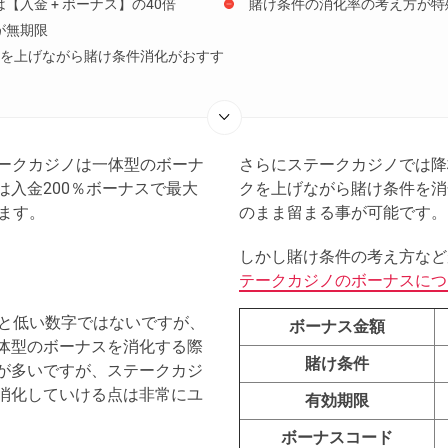
【入金 + ボーナス】の40倍
賭け条件の消化率の考え方が特
が無期限
ンクを上げながら賭け条件消化がおすす
テークカジノは一体型のボーナ
さらにステークカジノでは降格
入金200％ボーナスで最大
クを上げながら賭け条件を消
ます。
のまま留まる事が可能です。
しかし賭け条件の考え方など
テークカジノのボーナスにつ
倍と低い数字ではないですが、
ボーナス金額
体型のボーナスを消化する際
賭け条件
が多いですが、ステークカジ
消化していける点は非常にユ
有効期限
ボーナスコード