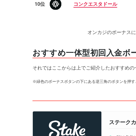
10位
コンクエスタドール
オンカジのボーナスに
おすすめ一体型初回入金ボ
それではここからは上でご紹介したおすすめの
※緑色のボーナスボタンの下にある逆三角のボタンを押す
ステークカ