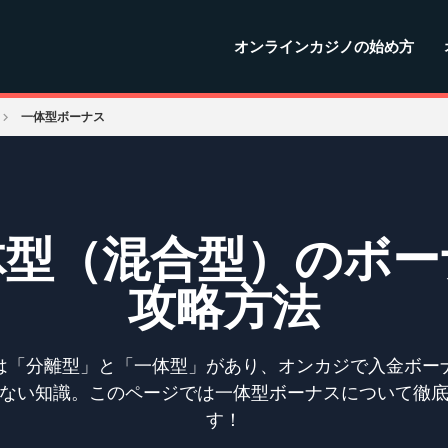
オンラインカジノの始め方
一体型ボーナス
体型（混合型）のボー
攻略方法
は「分離型」と「一体型」があり、オンカジで入金ボー
ない知識。このページでは一体型ボーナスについて徹
す！