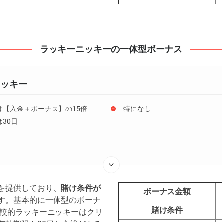
ラッキーニッキーの一体型ボーナス
ニッキー
【入金 + ボーナス】の15倍
特になし
30日
を提供しており、
賭け条件が
ボーナス金額
す。基本的に一体型のボーナ
賭け条件
比較的ラッキーニッキーはクリ