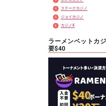
ステークカジノ
ジョイカジノ
カジノX
ラーメンベットカジ
要$40