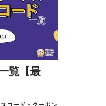
一覧【最
ナスコード・クーポン