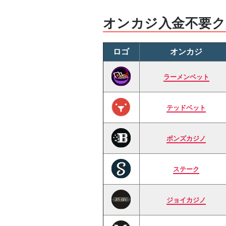
オンカジ入金不要ク
ロゴ
オンカジ
ラーメンベット
テッドベット
ボンズカジノ
ステーク
ジョイカジノ