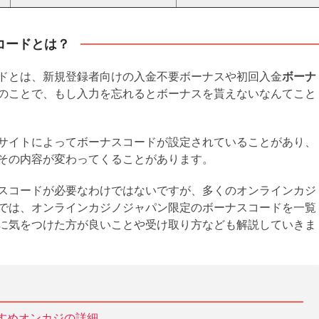
コードとは？
ドとは、新規登録者向けの入金不要ボーナスや初回入金
ボーナ
のことで、もし入力を忘れるとボーナスを貰えないなんてこと
サイトによってボーナスコードが設定されていることがあり、
その内容が変わってくることがあります。
スコードが必要なわけではないですが、多くのオンラインカジ
では、オンラインカジノジャパン限定のボーナスコードを一覧
に気をつけた方が良いことや受け取り方なども解説していきま
すめオンカジの詳細