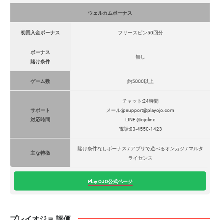
ウェルカムボーナス
初回入金ボーナス
フリースピン50回分
ボーナス
無し
賭け条件
ゲーム数
約5000以上
チャット:24時間
サポート
メール:jpsupport@playojo.com
対応時間
LINE:@ojoline
電話:03-4550-1423
賭け条件なしボーナス / アプリで遊べるオンカジ / マルタ
主な特徴
ライセンス
Play OJO公式ページ
プレイオジョ 評価