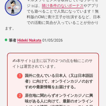
ジョは、
賭け条件のないボーナス
やアプリ
でも遊べることで人気になっています！無
料版のCMに青汁王子が出演するなど、日本
での活動に気合が入っていることが分かり
ます。
筆者
Hideki Nakata
01/05/2026
✍️本サイトは主に以下の２つの点を軸にこのサ
イトは運営されています。
国外に住んでいる日本人（又は日本語話
者）に向けて、オンラインカジノのおす
すめや最新情報をお届けする。
居住地に関わらずオンラインカジノに興
味がある人に向けて、最新のオンライン