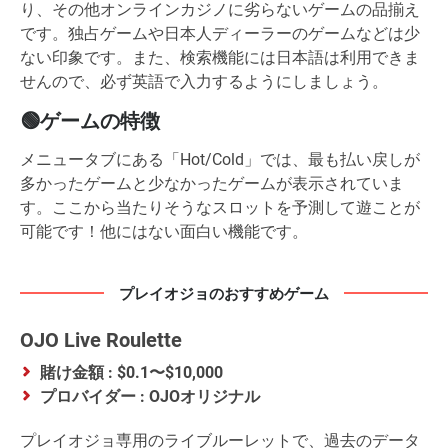
り、その他オンラインカジノに劣らないゲームの品揃え
です。独占ゲームや日本人ディーラーのゲームなどは少
ない印象です。また、検索機能には日本語は利用できま
せんので、必ず英語で入力するようにしましょう。
🟢ゲームの特徴
メニュータブにある「Hot/Cold」では、最も払い戻しが
多かったゲームと少なかったゲームが表示されていま
す。ここから当たりそうなスロットを予測して遊ことが
可能です！他にはない面白い機能です。
プレイオジョのおすすめゲーム
OJO Live Roulette
賭け金額 : $0.1〜$10,000
プロバイダー : OJOオリジナル
プレイオジョ専用のライブルーレットで、過去のデータ