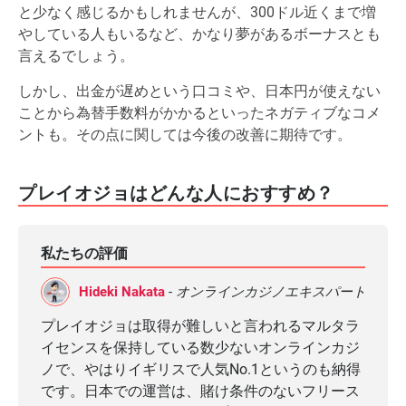
と少なく感じるかもしれませんが、300ドル近くまで増
やしている人もいるなど、かなり夢があるボーナスとも
言えるでしょう。
しかし、出金が遅めという口コミや、日本円が使えない
ことから為替手数料がかかるといったネガティブなコメ
ントも。その点に関しては今後の改善に期待です。
プレイオジョはどんな人におすすめ？
私たちの評価
Hideki Nakata
-
オンラインカジノエキスパート（Online Ca
プレイオジョは取得が難しいと言われるマルタラ
イセンスを保持している数少ないオンラインカジ
ノで、やはりイギリスで人気No.1というのも納得
です。日本での運営は、賭け条件のないフリース