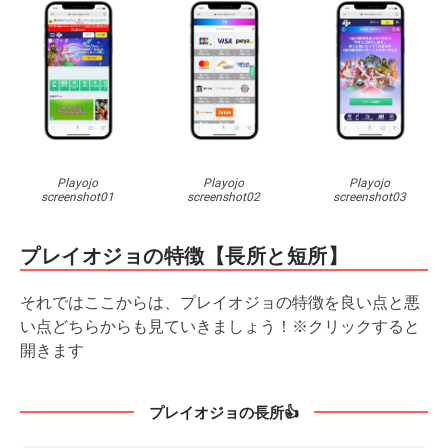
Playojo
Playojo
Playojo
screenshot01
screenshot02
screenshot03
プレイオジョの特徴【長所と短所】
それではここからは、プレイオジョの特徴を良い点と悪
い点どちらからも見ていきましょう！※クリックすると
開きます
プレイオジョの長所👍