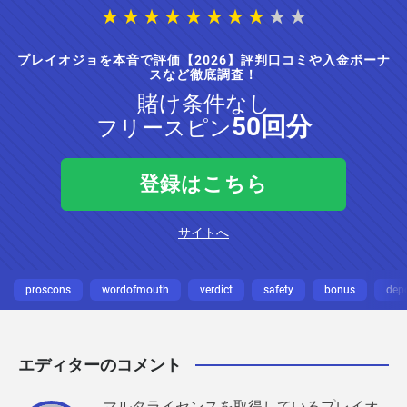
★
★
★
★
★
★
★
★
★
★
プレイオジョを本音で評価【2026】評判口コミや入金ボーナ
スなど徹底調査！
賭け条件なし
50回分
フリースピン
登録はこちら
サイトへ
proscons
wordofmouth
verdict
safety
bonus
depo
エディターのコメント
マルタライセンスを取得しているプレイオ