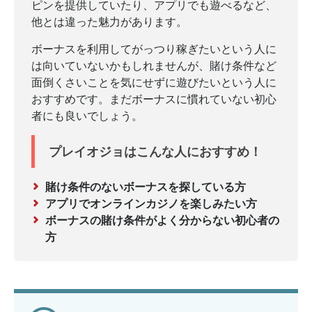
ピンを提供していたり、アプリでも遊べるなど、
他とは違った魅力があります。
ボーナスを利用してがっつり稼ぎたいという人に
は向いていないかもしれませんが、賭け条件など
面倒くさいことを気にせずに遊びたいという人に
おすすめです。まだボーナスに慣れていない初心
者にも良いでしょう。
プレイオジョはこんな人におすすめ！
賭け条件のないボーナスを探している方
アプリでオンラインカジノを楽しみたい方
ボーナスの賭け条件がよく分からない初心者の
方