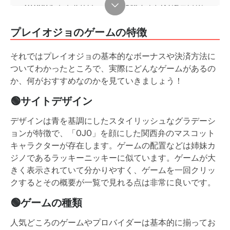
20,000までですので、それを超えている場合は出
金できないことを覚えておきましょう。
プレイオジョのゲームの特徴
それではプレイオジョの基本的なボーナスや決済方法に
ついてわかったところで、実際にどんなゲームがあるの
か、何がおすすめなのかを見ていきましょう！
🟢サイトデザイン
デザインは青を基調にしたスタイリッシュなグラデーシ
ョンが特徴で、「OJO」を顔にした関西弁のマスコット
キャラクターが存在します。ゲームの配置などは姉妹カ
ジノであるラッキーニッキーに似ています。ゲームが大
きく表示されていて分かりやすく、ゲームを一回クリッ
クするとその概要が一覧で見れる点は非常に良いです。
🟢ゲームの種類
人気どころのゲームやプロバイダーは基本的に揃ってお