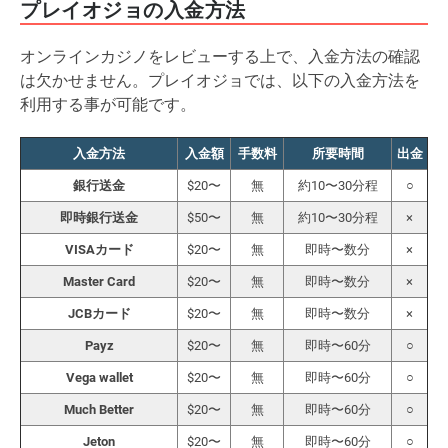
プレイオジョの入金方法
オンラインカジノをレビューする上で、入金方法の確認
は欠かせません。プレイオジョでは、以下の入金方法を
利用する事が可能です。
入金方法
入金額
手数料
所要時間
出金
銀行送金
$20〜
無
約10〜30分程
○
即時銀行送金
$50〜
無
約10〜30分程
×
VISAカード
$20〜
無
即時〜数分
×
Master Card
$20〜
無
即時〜数分
×
JCBカード
$20〜
無
即時〜数分
×
Payz
$20〜
無
即時〜60分
○
Vega wallet
$20〜
無
即時〜60分
○
Much Better
$20〜
無
即時〜60分
○
Jeton
$20〜
無
即時〜60分
○