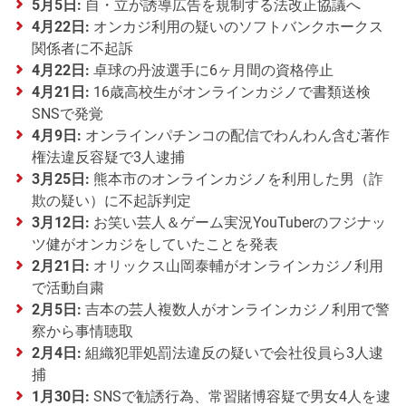
5月5日
:
自・立が誘導広告を規制する法改正協議へ
4月22日
:
オンカジ利用の疑いのソフトバンクホークス
2025年03月13日 -
💎リニューアルした
カジノシークレット
のペ
関係者に不起訴
ージをアップデートしました
4月22日
:
卓球の丹波選手に6ヶ月間の資格停止
2025年03月12日 -
👛
オンラインカジノへの入金方法一覧
のペー
4月21日
:
16歳高校生がオンラインカジノで書類送検
ジをアップデートしました。
SNSで発覚
4月9日
:
オンラインパチンコの配信でわんわん含む著作
2025年03月10日 -
🎰
今日オープンしたSlOToursを
全オンライン
権法違反容疑で3人逮捕
カジノ一覧
ページに追加しました！
3月25日:
熊本市のオンラインカジノを利用した男（詐
欺の疑い）に不起訴判定
2025年02月26日 -
🎰
ボンズカジノ系列のオンラインカジノ
の記
3月12日:
お笑い芸人＆ゲーム実況YouTuberのフジナッ
事を作成しました！
ツ健がオンカジをしていたことを発表
2月21日:
2025年02月24日 -
オリックス山岡泰輔がオンラインカジノ利用
💎
オンラインカジノのおすすめ入金不要ボー
で活動自粛
ナス
のページを更新しました！
2月5日
:
吉本の芸人複数人がオンラインカジノ利用で警
2025年02月20日 -
⚽
ブックメーカーがおすすめのオンラインカ
察から事情聴取
ジノ
の記事を作成しました！
2月4日:
組織犯罪処罰法違反の疑いで会社役員ら3人逮
捕
2025年02月17日 -
👛
VISAカードで入金できるオンラインカジ
1月30日
:
SNSで勧誘行為、常習賭博容疑で男女4人を逮
ノ
のページを大幅アップデートしました！