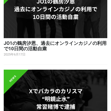
ました
2024年07月29日
- 🎰
信用できるオンラインカジノ
の記事を公開
しました
.
JO1の鶴房汐恩、過去にオンラインカジノの利用
で10日間の活動自粛
2025年6月17日
NEWS