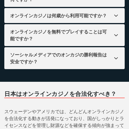
オンラインカジノは何歳から利用可能ですか？
オンラインカジノを無料でプレイすることは可
能ですか？
ソーシャルメディアでのオンカジの勝利報告は
安全ですか？
日本はオンラインカジノを合法化すべき？
スウェーデンやアメリカでは、どんどんオンラインカジノ
を合法化する動きが活発になっており、国がしっかりとラ
イセンスなどを管理し財源などを確保する傾向が強まって