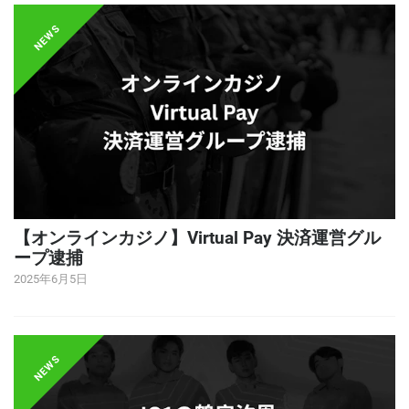
る記事を作成しました
NEWS
2024年10月22日
- 💎
ハントカジノ（旧ベットランク）のボーナ
ス
記事をアップ
2024年10月14日
- 💎
新クイーンカジノ
の初回入金ボーナス
に関
する記事をアップしました
2024年10月07日
- 💰
リベート率が高いオンラインカジノ
を一覧
にしました
2024年10月01日
- 🎰
出金無制限のオンラインカジノ
の記事を作
【オンラインカジノ】Virtual Pay 決済運営グル
成しました
ープ逮捕
2024年09月16日
- 💰
ログインボーナスが貰えるオンラインカジ
2025年6月5日
ノ
の記事をアップ
2024年09月09日
- 🎰
入金が簡単なオンラインカジノ
を一覧にし
ました
NEWS
2024年08月19日
- 💰
オンカジのボーナスコード
の記事を作成し