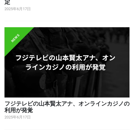
定
2025年6月17日
2024年12月11日 - 💎
マイナーなオンカジ入金不要ボーナス
の記
事にオンカジを追加しました！
2024年12月10日 - 🎰
2024年にオープンしたオンカジ全てを
最
NEWS
新オンラインカジノ
の記事に追加しました！
2024年12月03日 - 👛
500円から入金できるオンカジ
を更新しま
した
2024年11月18日
- 💎
カジノエックスの入金ボーナス
の記事を作
成しまし
2024年11月12日
- 💎
ビットカジノのボーナス
記事をアップしま
した
フジテレビの山本賢太アナ、オンラインカジノの
2024年11月05日
- 👛
100円から入金できるオンカジ
の記事を作
利用が発覚
成しました
2025年6月17日
2024年10月29日
- 🎰
ベラジョン系列のオンラインカジノ
に関す