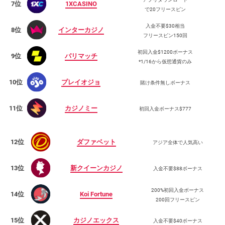
7位
1XCASINO
で20フリースピン
入金不要$30相当
8位
インターカジノ
フリースピン150回
初回入金$1200ボーナス
9位
パリマッチ
*1/16から仮想通貨のみ
10位
プレイオジョ
賭け条件無しボーナス
11位
カジノミー
初回入金ボーナス$777
12位
ダファベット
アジア全体で人気高い
13位
新クイーンカジノ
入金不要$88ボーナス
200%初回入金ボーナス
14位
Koi Fortune
200回フリースピン
15位
カジノエックス
入金不要$40ボーナス