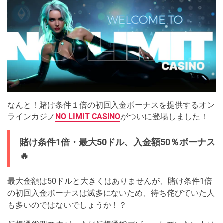
なんと！賭け条件１倍の初回入金ボーナスを提供するオン
ラインカジノ
NO LIMIT CASINO
がついに登場しました！
賭け条件1倍・最大50ドル、入金額50％ボーナス
🔥
最大金額は50ドルと大きくはありませんが、賭け条件1倍
の初回入金ボーナスは滅多にないため、待ち侘びていた人
も多いのではないでしょうか！？