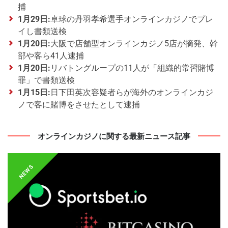
捕
1月29日
:
卓球の丹羽孝希選手オンラインカジノでプレ
2025年02月13日 - 🎰
ルーベットカジノ（Roobet）
のレビュー
イし書類送検
を掲載しました！
1月20日
:
大阪で店舗型オンラインカジノ5店が摘発、幹
2025年02月10日 -
🎰
ジェットオンで入金できるオンラインカジ
部や客ら41人逮捕
ノのおすすめ
の記事を作成しました。
1月20日
:
リバトングループの11人が「組織的常習賭博
罪」で書類送検
2025年02月04日 -
📝
オンラインカジノ関連の逮捕事例のまとめ
1月15日
:
日下田英次容疑者らが海外のオンラインカジ
に新しい逮捕事例を追加しました。
ノで客に賭博をさせたとして逮捕
2025年02月04日 - 🎰
全オンラインカジノ一覧
にビキニスロット
を追加しました（現在全87カジノ）
オンラインカジノに関する最新ニュース記事
2025年01月28日-
👛
デビットカードで入金できるオンラインカ
ジノ
のページを新規作成しました。
NEWS
2025年01月24日-
📝
ギャンブル依存症の注意喚起
をこのページ
の下部に追加しました。
2025年01月23日-
📝
オンラインカジノ関連の逮捕事例のまとめ