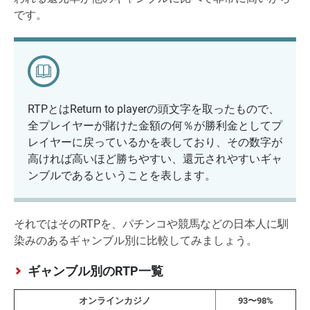
です。
RTPとはReturn to playerの頭文字を取ったもので、
全プレイヤーが賭けた金額の何％が勝利金としてプ
レイヤーに戻っているかを表しており、その数字が
高ければ高いほど勝ちやすい、還元されやすいギャ
ンブルであるということを表します。
それではそのRTPを、パチンコや競馬などの日本人に馴
染みのあるギャンブル別に比較してみましょう。
ギャンブル別のRTP一覧
オンラインカジノ
93〜98%