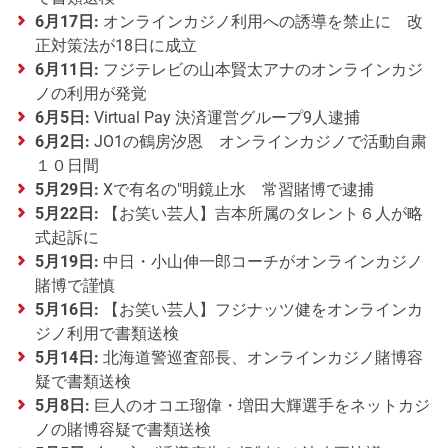
6月17日
:
オンラインカジノ利用への誘導を禁止に 改
2025年04月11日 -
アメリカで大人気の
ソーシャルカジノとスイ
正対策法が18日に成立
ープステークスカジノ
についての記事を作成しました！
6月11日
:
フジテレビの山本賢太アナのオンラインカジ
2025年04月02日 -
🎰
全オンラインカジノ一覧
のページに４つ新
ノの利用が発覚
しいカジノを追加しました。（全93カジノ！）
6月5日:
Virtual Pay 決済運営グループ9人逮捕
6月2日:
JO1の鶴房汐恩 オンラインカジノで活動自粛
2025年04月01日 -
💎
誕生日ボーナス
のリストにラーメンベット
１０日間
カジノを追加しました！
5月29日
:
Xで有名の"明鏡止水 常習賭博で逮捕
5月22日:
【お笑い芸人】吉本所属のタレント６人が略
2025年03月25日 -
💎
キャッシュバック
のページを大きく更新し
式起訴に
ました。
5月19日:
中日・小山伸一郎コーチがオンラインカジノ
賭博で謹慎
2025年03月20日 -
💎
入金不要ボーナス
のページを更新しまし
5月16日:
【お笑い芸人】フジナッツ健をオンラインカ
た。
ジノ利用で書類送検
2025年03月19日 -
🎰
ミスティーノの姉妹サイトの
マイベット
が
5月14日:
北海道警巡査部長、オンラインカジノ賭博容
オープンしました！
疑で書類送検
5月8日:
巨人のオコエ瑠偉・増田大輝選手をネットカジ
2025年03月18日 -
🎰
カジ旅系列のオンラインカジノ
の記事を作
ノの賭博容疑で書類送検
成しました！