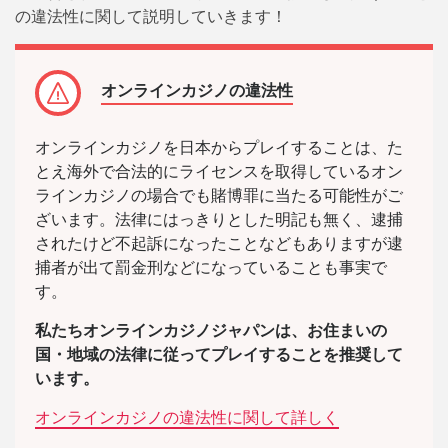
の違法性に関して説明していきます！
オンラインカジノの違法性
オンラインカジノを日本からプレイすることは、た
とえ海外で合法的にライセンスを取得しているオン
ラインカジノの場合でも賭博罪に当たる可能性がご
ざいます。法律にはっきりとした明記も無く、逮捕
されたけど不起訴になったことなどもありますが逮
捕者が出て罰金刑などになっていることも事実で
す。
私たちオンラインカジノジャパンは、お住まいの
国・地域の法律に従ってプレイすることを推奨して
います。
オンラインカジノの違法性に関して詳しく