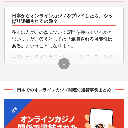
日本からオンラインカジノをプレイしたら、やっ
ぱり逮捕されるの😨？
多くの人がこの点について疑問を持っているかと
思いますが、答えとしては
「逮捕される可能性は
ある」
ということになります。
実際にオンラインカジノをプレイしていることが
警察にバレた場合、警察は逮捕に動くことが可能
ですが、実際にプレイしている人を一人一人逮捕
していくということは現実的に考えにくいという
のも事実。
日本でのオンラインカジノ関連の逮捕事例まとめ
今までに逮捕されてきた人は、オンラインカジノ
でプレイした様子をライブストリーミングをして
記事
いた人やSNSでプレイ状況を報告していた人な
ど。さらにどのケースも罰金刑などで済んでいる
ため、実際に裁判で戦う姿勢を示すとどういった