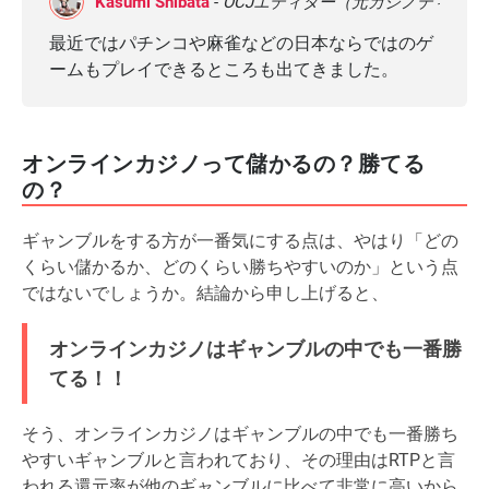
Kasumi Shibata
-
OCJエディター（元カジノディーラ
最近ではパチンコや麻雀などの日本ならではのゲ
ームもプレイできるところも出てきました。
オンラインカジノって儲かるの？勝てる
の？
ギャンブルをする方が一番気にする点は、やはり「どの
くらい儲かるか、どのくらい勝ちやすいのか」という点
ではないでしょうか。結論から申し上げると、
オンラインカジノはギャンブルの中でも一番勝
てる！！
そう、オンラインカジノはギャンブルの中でも一番勝ち
やすいギャンブルと言われており、その理由はRTPと言
われる還元率が他のギャンブルに比べて非常に高いから