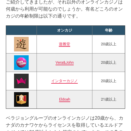
ご紹介してきましたが、それ以外のオンラインカジノは
何歳から利用が可能なのでしょうか。有名どころのオン
カジの年齢制限は以下の通りです。
オンカジ
年齢
遊雅堂
20歳以上
Vera&John
20歳以上
インターカジノ
20歳以上
Eldoah
21歳以上
ベラジョングループのオンラインカジノは20歳から、カ
ナダのカナワケからライセンスを取得しているエルドア