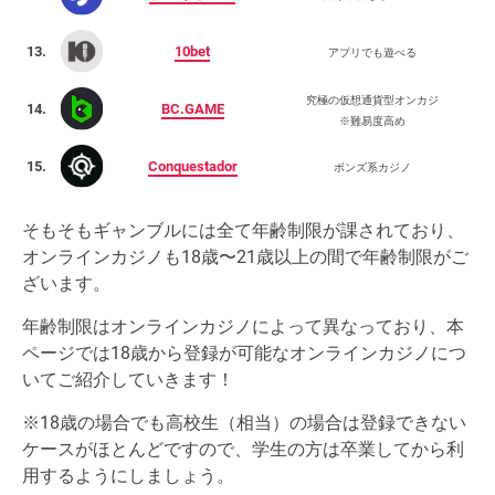
13.
10bet
アプリでも遊べる
究極の仮想通貨型オンカジ
14.
BC.GAME
※難易度高め
15.
Conquestador
ボンズ系カジノ
そもそもギャンブルには全て年齢制限が課されており、
オンラインカジノも18歳〜21歳以上の間で年齢制限がご
ざいます。
年齢制限はオンラインカジノによって異なっており、本
ページでは18歳から登録が可能なオンラインカジノにつ
いてご紹介していきます！
※18歳の場合でも高校生（相当）の場合は登録できない
ケースがほとんどですので、学生の方は卒業してから利
用するようにしましょう。