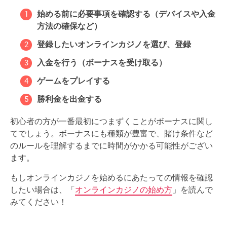
始める前に必要事項を確認する（デバイスや入金
方法の確保など）
登録したいオンラインカジノを選び、登録
入金を行う（ボーナスを受け取る）
ゲームをプレイする
勝利金を出金する
初心者の方が一番最初につまずくことがボーナスに関し
てでしょう。ボーナスにも種類が豊富で、賭け条件など
のルールを理解するまでに時間がかかる可能性がござい
ます。
もしオンラインカジノを始めるにあたっての情報を確認
したい場合は、「
オンラインカジノの始め方
」を読んで
みてください！