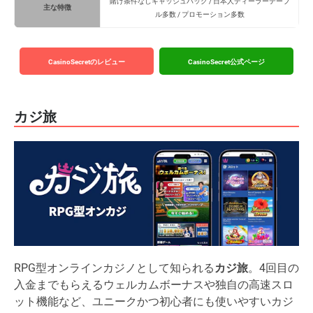
賭け条件なしキャッシュバック / 日本人ディーラーテーブ
主な特徴
ル多数 / プロモーション多数
CasinoSecretのレビュー
CasinoSecret公式ページ
カジ旅
RPG型オンラインカジノとして知られる
カジ旅
。4回目の
入金までもらえるウェルカムボーナスや独自の高速スロ
ット機能など、ユニークかつ初心者にも使いやすいカジ