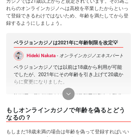
カジノでは21歳以上からと規定されています。その為こ
れらのオンラインカジノへは高校を卒業したからといっ
て登録できるわけではないため、年齢を満たしてから登
録するようにしましょう。
ベラジョンカジノは2021年に年齢制限を改定💡
Hideki Nakata
-
オンラインカジノエキスパート（Online Ca
ベラジョンカジノでは以前は18歳から利用が可能
でしたが、2021年にその年齢を引き上げて20歳か
らに変更になりました。
その為、古い情報では18歳から利用可能と記載さ
れているかもしれませんが、現在は20歳以上が正
しい情報となります。
もしオンラインカジノで年齢を偽るとどう
なるの？
もしまだ18歳未満の場合は年齢を偽って登録すればいい