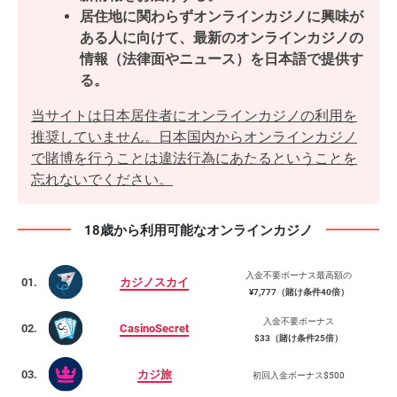
居住地に関わらずオンラインカジノに興味が
ある人に向けて、最新のオンラインカジノの
情報（法律面やニュース）を日本語で提供す
る。
当サイトは日本居住者にオンラインカジノの利用を
推奨していません。日本国内からオンラインカジノ
で賭博を行うことは違法行為にあたるということを
忘れないでください。
18歳から利用可能なオンラインカジノ
入金不要ボーナス最高額の
01.
カジノスカイ
¥7,777（賭け条件40倍）
入金不要ボーナス
02.
CasinoSecret
$33（賭け条件25倍）
03.
カジ旅
初回入金ボーナス$500