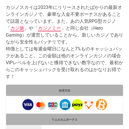
カジノスカイは2023年にリリースされたばかりの最新オ
ンラインカジノで、豪華な入金不要ボーナスがあること
で話題となっています。また、あの人気RPG型カジノ
「
カジ旅
」や「
カジノミー
」と同じ会社（Hero
Gaming）が運営していることから、新しいカジノであり
ながら安全性もバッチリです。
特徴としては毎週金曜日になんと7%ものキャッシュバッ
クがあること。この金額は他のオンラインカジノの場合
VIPレベルを上げないと獲得できない数字なので、最初か
らこのキャッシュバックを受け取れるのはかなりお得で
す！
決済方法
ウェルカムボーナス