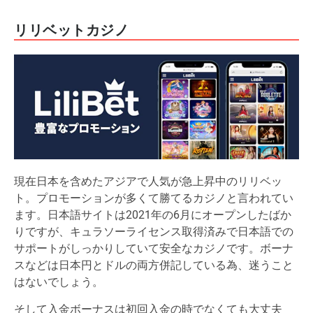
リリベットカジノ
現在日本を含めたアジアで人気が急上昇中のリリベッ
ト。プロモーションが多くて勝てるカジノと言われてい
ます。日本語サイトは2021年の6月にオープンしたばか
りですが、キュラソーライセンス取得済みで日本語での
サポートがしっかりしていて安全なカジノです。ボーナ
スなどは日本円とドルの両方併記している為、迷うこと
はないでしょう。
そして入金ボーナスは初回入金の時でなくても大丈夫