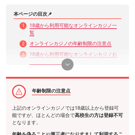
本ページの目次📌
18歳から利用可能なオンラインカジノ一
覧
オンラインカジノの年齢制限の注意点
18歳から利用可能なオンラインカジノお
すすめ6選レビュー
その他のオンラインカジノの年齢制限一覧
もしオンラインカジノで年齢を偽るとどう
なる？
年齢制限の注意点
18歳未満がオンラインカジノをプレイす
上記のオンラインカジノでは18歳以上から登録可
るには？
能ですが、ほとんどの場合で
高校生の方は登録不可
その他のギャンブルの年齢制限
となります。
オンラインカジノの年齢制限に関するよく
年齢を偽ること
や
第三者になりすまして利用するこ