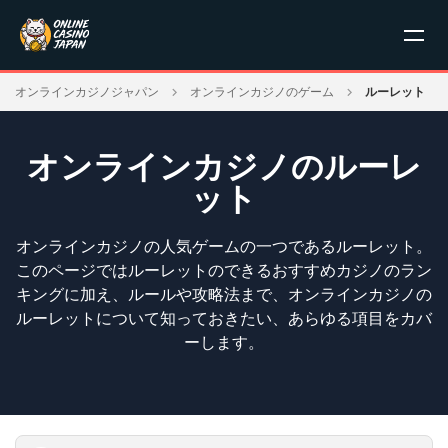
オンラインカジノジャパン
オンラインカジノのゲーム
ルーレット
オンラインカジノのルーレ
ット
オンラインカジノの人気ゲームの一つであるルーレット。
このページではルーレットのできるおすすめカジノのラン
キングに加え、ルールや攻略法まで、オンラインカジノの
ルーレットについて知っておきたい、あらゆる項目をカバ
ーします。