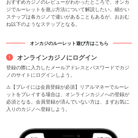
おすすめカジノのレビューがわかったところで、オンカ
ジでルーレットを遊ぶ方法について解説したい。細かい
ステップは各カジノで違いがあることもあるが、おおむ
ね以下のようなステップとなる。
オンカジのルーレット遊び方はこちら
オンラインカジノにログイン
1
登録の際に入力したメールアドレスとパスワードでカジ
ノのサイトにログインしよう。
⚠️【プレイには会員登録が必須】リアルマネーでルーレ
ットをプレイする場合は、オンラインカジノへの登録が
必須となる。会員登録が済んでいない方は、まずお気に
入りのカジノへ登録しよう。