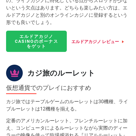
の、ライブカジノに特化している点からスロットが少な
いという欠点はあります。どちらも楽しみたい方は、エ
ルドアカジノと別のオンラインカジノに登録するという
形でも良いでしょう。
エルドアカジノ
CASINOのボーナス
エルドアカジノ レビュー
をゲット
カジ旅のルーレット
仮想通貨でのプレイにおすすめ
カジ旅ではテーブルゲームのルーレットは30機種、ライ
ブルーレットは12機種を揃える。
定番のアメリカンルーレット、フレンチルーレットに加
え、コンピュータによるルーレットながら実際のディー
ラーの映像を使って臨場感溢れる『リアルルーレット』