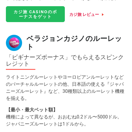
カジ旅 CASINOのボ
カジ旅 レビュー
ーナスをゲット
ベラジョンカジノのルーレッ
ト
「ビギナーズボーナス」でもらえるスピンク
レジット
ライトニングルーレットやヨーロピアンルーレットなど
のバーチャルルーレットの他、日本語の使える『ジャパ
ニーズルーレット』など、30種類以上のルーレット機種
を揃える。
【最小・最大ベット額】
機種によって異なるが、おおむね0.2ドル〜5000ドル。
ジャパニーズルーレットは1ドルから。