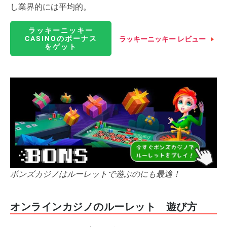
し業界的には平均的。
ラッキーニッキー
CASINOのボーナス
ラッキーニッキー レビュー
をゲット
ボンズカジノはルーレットで遊ぶのにも最適！
オンラインカジノのルーレット 遊び方