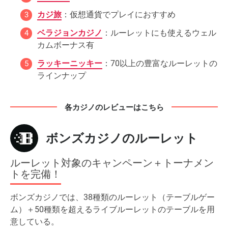
カジ旅
：仮想通貨でプレイにおすすめ
ベラジョンカジノ
：ルーレットにも使えるウェル
カムボーナス有
ラッキーニッキー
：70以上の豊富なルーレットの
ラインナップ
各カジノのレビューはこちら
ボンズカジノのルーレット
ルーレット対象のキャンペーン＋トーナメン
トを完備！
ボンズカジノでは、38種類のルーレット（テーブルゲー
ム）＋50種類を超えるライブルーレットのテーブルを用
意している。