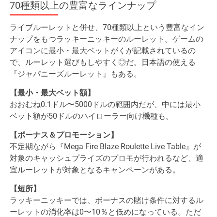
70種類以上の豊富なラインナップ
ライブルーレットと併せ、70種類以上という豊富なイン
ナップをもつラッキーニッキーのルーレット。ゲームの
アイコンに最小・最大ベットがくが記載されているの
で、ルーレット選びもしやすく◎だ。日本語の使える
『ジャパニーズルーレット』もある。
【最小・最大ベット額】
おおむね0.1ドル〜5000ドルの範囲内だが、中には最小
ベット額が50ドルのハイローラー向け機種も。
【ボーナス＆プロモーション】
不定期ながら『Mega Fire Blaze Roulette Live Table』が
対象のキャッシュプライズのプロモが行われるなど、適
宜ルーレットが対象となるキャンペーンがある。
【短所】
ラッキーニッキーでは、ボーナスの賭け条件に対するル
ーレットの消化率は0〜10％と低めになっている。ただ