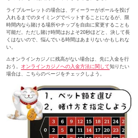
ライブルーレットの場合は、ディーラーがボールを投げ
入れるまでのタイミングでベットすることになるが、限
時間内なら賭ける場所やチップを自由に変更することも
可能だ。ただし賭け時間はおよそ20秒ほどと、決して長
くはないので、悩んでいる時間はあまりないかもしれな
い。
⚠️オンラインカジノに残高がない場合は、先に入金を行
おう。
オンラインカジノへの入金方法に関して
知りたい
場合は、こちらのページをチェックしよう。