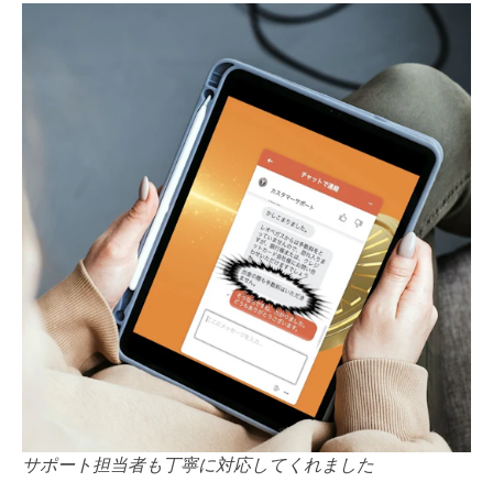
ことがあります。各入金方法に関する当社が課す
手数料に関しては「マイアカウント」および「入
金」のページをご覧ください。
” と書かれていま
す。
これらについてライブチャットに問い合わせてみ
たところ「
レオベガスでは出入金の際には手数料
を取っていない
」という回答が得られました。た
だし、銀行やクレジット会社などによっては、個
別の手数料が発生する可能性があるので、その際
はユーザー負担になるということです。
サポート担当者も丁寧に対応してくれました