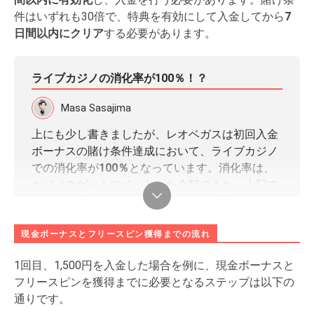
件はいずれも30倍で、特典を有効にして入金してから
7
日間以内にクリア
する必要があります。
ライブカジノの消化率が100％！？
Masa Sasajima
上にも少し書きましたが、レオベガスは初回入金
ボーナスの賭け条件達成において、ライブカジノ
での消化率が
100％
となっています。消化率は、
カジノのゲームにベットした金額のうち、上記で
いうと30倍となっている賭け条件を達成するもの
として認められる割合のこと。多くのカジノでは
スロットが100％、ライブカジノでは10％、その
現金ボーナスとフリースピン獲得までの流れ
他のゲームは0％というところが標準的ですが、
1回目、1,500円を入金した場合を例に、現金ボーナスと
レオベガスではスロット、ライブカジノ共に
フリースピンを獲得までに必要となるステップは以下の
100％となっており、ライブカジノを楽しみたい
通りです。
ユーザーにとっては嬉しい点です。