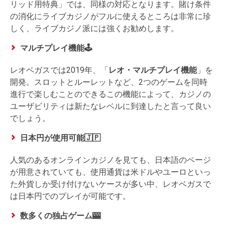
リッド用特典」では、同様の対応となります。賭け条件
の消化にライブカジノがフルに使えるところは非常に珍
しく、ライブカジノ派には強くお勧めします。
マルチプレイ機能🕹
レオベガスでは2019年、「
レオ・マルチプレイ機能
」を
開発。スロットとルーレットなど、2つのゲームを同時
進行で楽しむことのできるこの機能によって、カジノの
ユーザビリティは新たなレベルに到達したと言って良い
でしょう。
日本円が使用可能🇯🇵
人気のあるオンラインカジノを見ても、日本語のページ
が用意されていても、使用通貨は米ドルやユーロといっ
た外貨しか受け付けないケースが多い中、レオベガスで
は日本円でのプレイが可能です。
数多くの独占ゲーム🎰