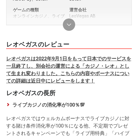
ゲームの種類
運営会社
オンラインカジノ、ライブ
LeoVegas AB
カジノ、他
設立年
2012年 （日本ローンチは
レオベガスのレビュー
2019年）
レオベガスは2022年9月1日をもって日本でのサービスを
一旦終了し
、別会社の運営による「カジノ・レオ」とし
て生まれ変わりました。
こちらの内容やボーナスについ
ての詳細は近日中に
レビューをします！
レオベガスの長所
ライブカジノの消化率が100％💯
レオベガスではウェルカムボーナスでライブカジノに対
する賭け条件消化率が100％になる他、不定期でプレゼ
ントされるキャンペーンでも「ライブ用特典」「ハイブ