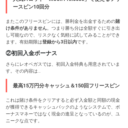
ースピン10回分
またこのフリースピンには、勝利金を出金するための
賭
け条件がありません
。つまり勝ち分は全額すぐに引き出
し可能なので、リスクなく気軽に試してみることができ
ます。有効期限は
登録から3日以内
です。
②初回入金ボーナス
さらにレオベガスでは、初回入金特典も用意されていま
す。その内容は…
最高15万円分キャッシュ＆150回フリースピン
これは賭け条件をクリアすると必ず入金額と同額の現金
が獲得できるキャッシュバックのようなシステムで、ボ
ーナスマネーではなく現金の進呈となっているのが、ユ
ニークな点です。