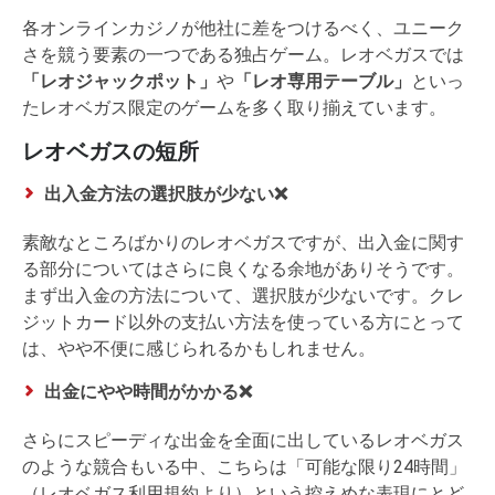
各オンラインカジノが他社に差をつけるべく、ユニーク
さを競う要素の一つである独占ゲーム。レオベガスでは
「レオジャックポット」
や
「レオ専用テーブル」
といっ
たレオベガス限定のゲームを多く取り揃えています。
レオベガスの短所
出入金方法の選択肢が少ない❌
素敵なところばかりのレオベガスですが、出入金に関す
る部分についてはさらに良くなる余地がありそうです。
まず出入金の方法について、選択肢が少ないです。クレ
ジットカード以外の支払い方法を使っている方にとって
は、やや不便に感じられるかもしれません。
出金にやや時間がかかる
❌
さらにスピーディな出金を全面に出しているレオベガス
のような競合もいる中、こちらは「可能な限り24時間」
（レオベガス利用規約より）という控えめな表現にとど