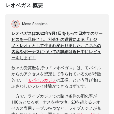
レオベガス 概要
Masa Sasajima
レオベガスは2022年9月1日をもって日本でのサー
ビスを一旦終了し
、別会社の運営による「カジ
ノ・レオ」として生まれ変わりました。
こちらの
内容やボーナスについての詳細は近日中に
レビュ
ーをします！
数々の受賞歴を持つ『レオベガス』は、モバイル
からのアクセスを想定して作られているのが特徴
的で、「
モバイルカジノ
の王様」という呼び名に
ふさわしいプレイ体験ができるはずです。
一方で、ライブカジノでの賭け条件の消化率が
100％となるボーナスを持つ他、20を超えるレオ
ベガス専用テーブル持つなど、ライブカジノが充