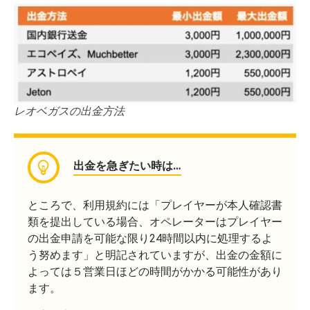
レオベガスの出金方法
出金を急ぎたい時は…
ところで、利用規約には「プレイヤーが本人確認書
類を提出している場合、オペレーターはプレイヤー
の出金申請を可能な限り24時間以内に処理するよ
う努めます」と明記されていますが、出金の金額に
よっては５営業日ほどの時間がかかる可能性があり
ます。