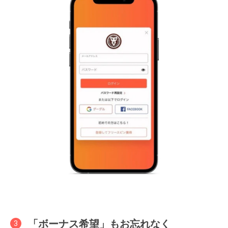
「ボーナス希望」もお忘れなく
3