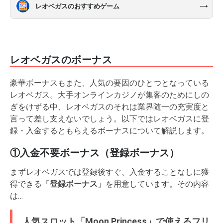
レオベガスのおすすめゲーム
レオベガスのボーナス
豪華ボーナスもまた、人気の要因のひとつとなっている
レオベガス。大手オンラインカジノが集客のためにしの
ぎをけずる中、レオベガスのそれは業界随一の充実度と
言って差し支えないでしょう。以下ではレオベガスに登
録・入金するともらえるボーナスについて解説します。
①入金不要ボーナス（登録ボーナス）
まずレオベガスでは登録後すぐ、入金することなしに獲
得できる
「登録ボーナス」
を用意しています。その内容
は…
人気スロット「Moon Princess」で使えるフリ