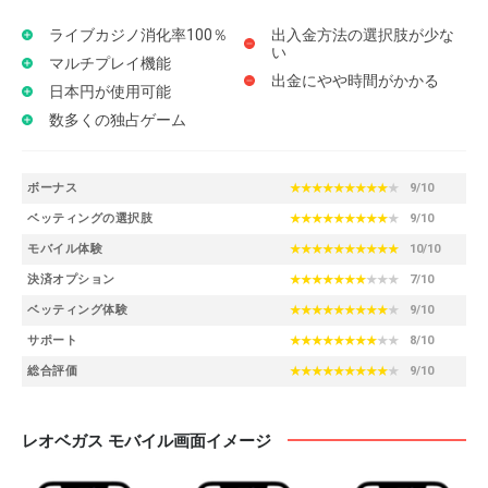
ライブカジノ消化率100％
出入金方法の選択肢が少な
い
マルチプレイ機能
出金にやや時間がかかる
日本円が使用可能
数多くの独占ゲーム
ボーナス
9/10
★
★
★
★
★
★
★
★
★
★
ベッティングの選択肢
9/10
★
★
★
★
★
★
★
★
★
★
モバイル体験
10/10
★
★
★
★
★
★
★
★
★
★
決済オプション
7/10
★
★
★
★
★
★
★
★
★
★
ベッティング体験
9/10
★
★
★
★
★
★
★
★
★
★
サポート
8/10
★
★
★
★
★
★
★
★
★
★
総合評価
9/10
★
★
★
★
★
★
★
★
★
★
レオベガス モバイル画面イメージ