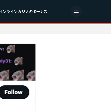
オンラインカジノのボーナス