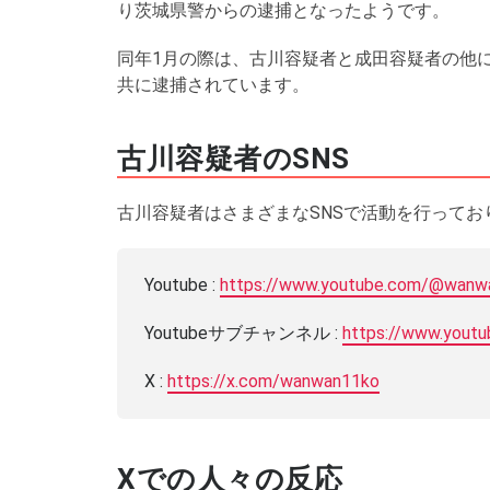
り茨城県警からの逮捕となったようです。
同年1月の際は、古川容疑者と成田容疑者の他に
共に逮捕されています。
古川容疑者のSNS
古川容疑者はさまざまなSNSで活動を行ってお
Youtube :
https://www.youtube.com/@wanwa.
Youtubeサブチャンネル :
https://www.youtu
X :
https://x.com/wanwan11ko
Xでの人々の反応